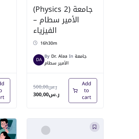
(Physics 2) جامعة
الأمير سطام –
الفيزياء
16h30m
By
Dr. Alaa
In
جامعة
DA
الأمير سطام
dd
Add
500,00
ر.س
o
to
300,00
ر.س
rt
cart