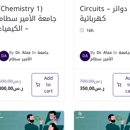
(Chemistry 1)
Circuits – دوائر
كهربائية
جامعة الأمير سطام
– الكيمياء
16h
By
Dr. Alaa
In
جامعة
By
Dr. Alaa
In
جامعة
DA
DA
الأمير سطام
الأمير سطام
Add
A
500,00
ر.س
700,00
ر.س
to
t
300,00
ر.س
350,00
ر.س
cart
ca