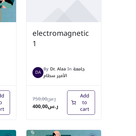
electromagnetic
1
By
Dr. Alaa
In
جامعة
DA
الأمير سطام
dd
Add
750,00
ر.س
o
to
400,00
ر.س
rt
cart