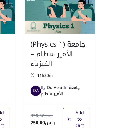
(Physics 1) جامعة
الأمير سطام –
الفيزياء
11h30m
By
Dr. Alaa
In
جامعة
DA
الأمير سطام
dd
Add
350,00
ر.س
o
to
250,00
ر.س
rt
cart