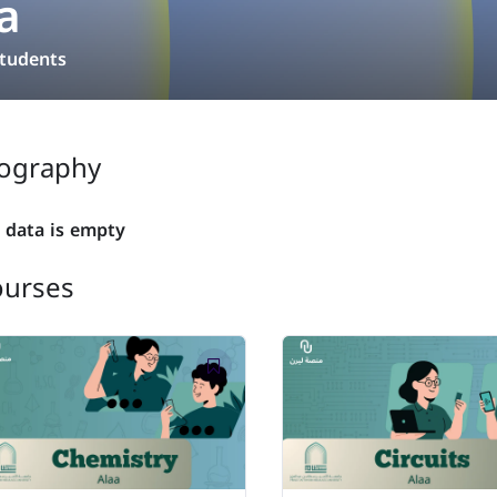
a
tudents
ography
 data is empty
ourses