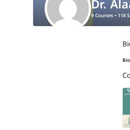
Dr. Ala
9
Courses
•
118
S
Bi
Bio
C