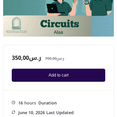
350,00
ر.س
700,00
ر.س
Add to cart
16
hours
Duration
June 10, 2026 Last Updated