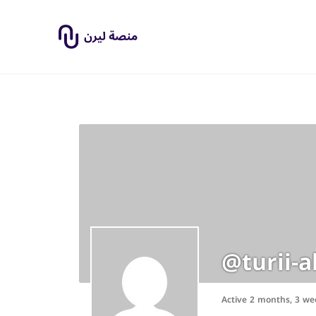
@turii-a
Active 2 months, 3 we