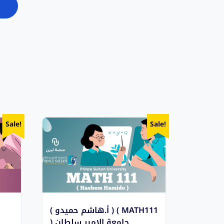
Sale!
Sale!
( أ.هاشم حميدو ) ( MATH111
) جامعة الامير سلطان