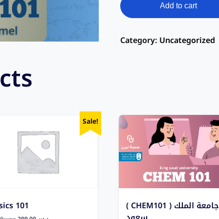
Add to cart
Category:
Uncategorized
cts
Sale!
sics 101
( CHEM101 ) جامعة الملك
سعود
00
ر.س
299,00
ر.س