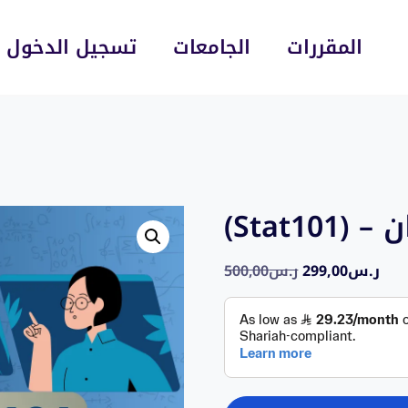
المقررات
الجامعات
تسجيل الدخول
(S
500,00
ر.س
299,00
ر.س