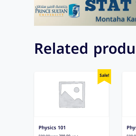
Related produ
Sale!
Physics 101
Phy
500,00
ر.س
299,00
ر.س
500,