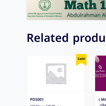
Related produ
Sale!
PDS001
( MATH0
ان
299,00
ر.س
249,00
ر.س