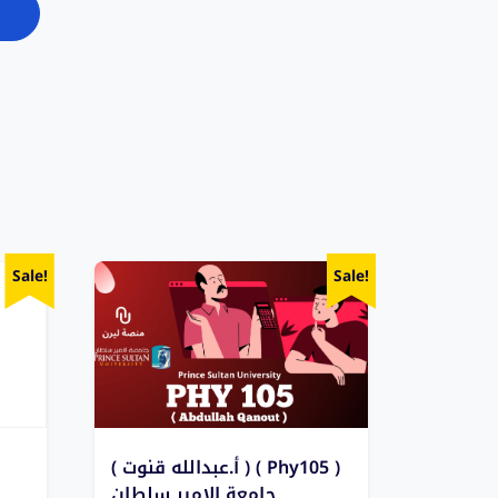
Sale!
Sale!
( أ.عبدالله قنوت ) ( Phy105 )
جامعة الامير سلطان