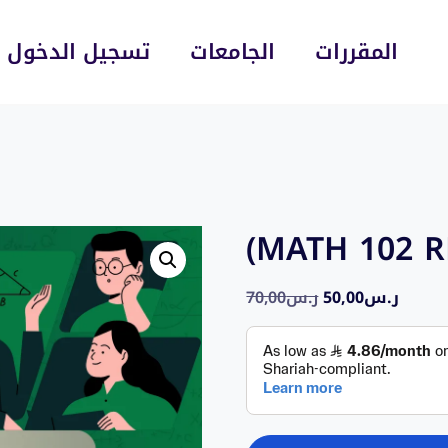
المقررات
الجامعات
تسجيل الدخول
(MATH 102 
70,00
ر.س
50,00
ر.س