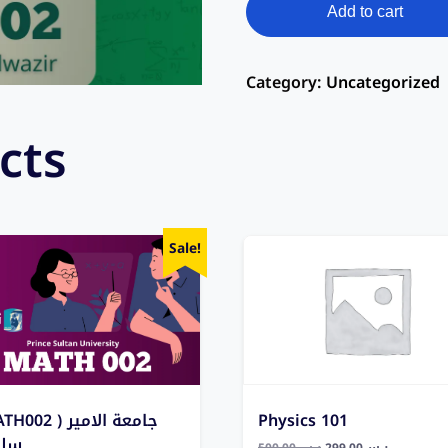
Add to cart
Category:
Uncategorized
cts
Sale!
02 ) جامعة الامير
Physics 101
سلط
500,00
ر.س
299,00
ر.س