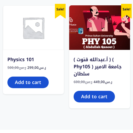
Sale!
Sale!
Physics 101
( أ.عبدالله قنوت ) (
Phy105 ) جامعة الامير
500,00
ر.س
299,00
ر.س
سلطان
Add to cart
600,00
ر.س
449,00
ر.س
Add to cart