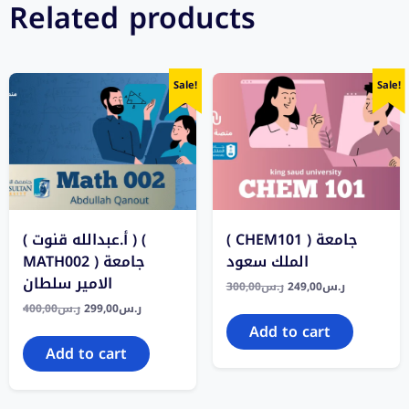
Related products
Sale!
Sale!
( CHEM101 ) جامعة
( أ.عبدالله قنوت ) (
الملك سعود
MATH002 ) جامعة
الامير سلطان
300,00
ر.س
249,00
ر.س
400,00
ر.س
299,00
ر.س
Add to cart
Add to cart