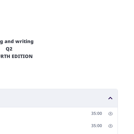
g and writing
Q2
URTH EDITION
35:00
35:00