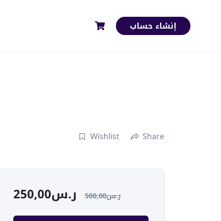
إنشاء حساب
Wishlist
Share
250,00
ر.س
500,00
ر.س