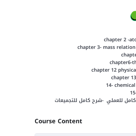
chapter 2 -a
chapter 3- mass relatio
chap
chapter6
chapter 12 physic
chapter 13
14- chem
15
Course Content