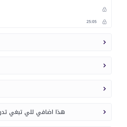
25:05
 exams on lecture 1-2-3 هذا اضافي للي تبغي تدريب