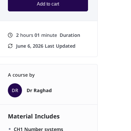
Add to cart
2
hours
01
minute
Duration
June 6, 2026 Last Updated
A course by
DR
Dr Raghad
Material Includes
CH1 Number systems