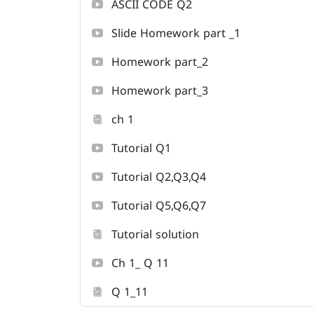
ASCII CODE Q2
Slide Homework part _1
Homework part_2
Homework part_3
ch 1
Tutorial Q1
Tutorial Q2,Q3,Q4
Tutorial Q5,Q6,Q7
Tutorial solution
Ch 1_ Q 11
Q 1_11