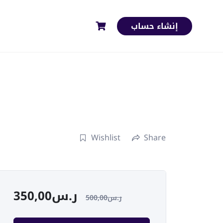
إنشاء حساب
Wishlist
Share
350,00
ر.س
500,00
ر.س